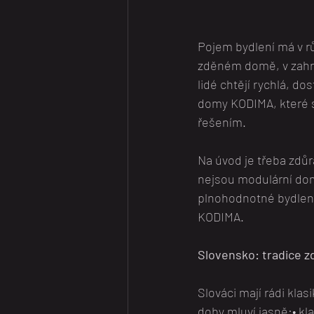
Pojem bydlení má v r
zděném domě, v zahra
lidé chtějí rychlá, d
domy KODIMA, které 
řešením.
Na úvod je třeba zdů
nejsou modulární do
plnohodnotné bydlení –
KODIMA.
Slovensko: tradice 
Slováci mají rádi klas
doby mluví jasně:• kla