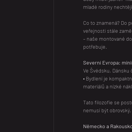
mladé rodiny nechtějí
Co to znamená? Do po
veřejnosti stále zam
– naše montované do
potřebuje.
Severní Evropa: mini
Ve Švédsku, Dánsku 
• Bydlení je kompaktní
materiálů a nízké nák
Tato filozofie se pos
nemusí být obrovský,
Německo a Rakousko: