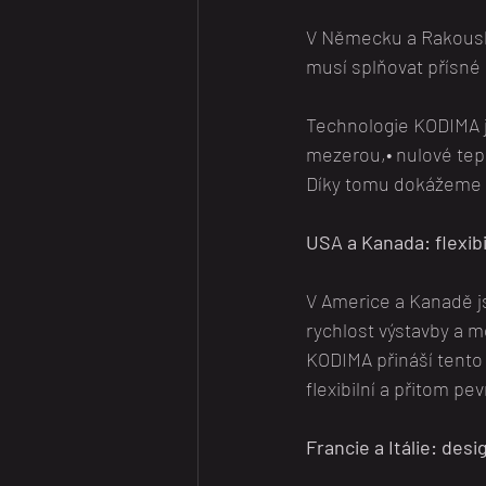
V Německu a Rakousku
musí splňovat přísné n
Technologie KODIMA jd
mezerou,• nulové tep
Díky tomu dokážeme ko
USA a Kanada: flexibi
V Americe a Kanadě js
rychlost výstavby a 
KODIMA přináší tento
flexibilní a přitom p
Francie a Itálie: desig