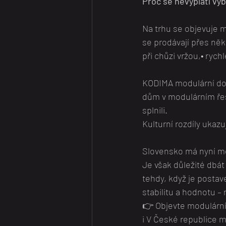
Proč se nevyplatí vyb
Na trhu se objevuje m
se prodávají přes něk
při chůzi vržou,• rych
KODIMA modulární domy
dům v modulárním řeše
splnili.
Kulturní rozdíly ukaz
Slovensko má nyní m
Je však důležité dbá
tehdy, když je postave
stabilitu a hodnotu –
👉 Objevte modulárn
i V České republice 