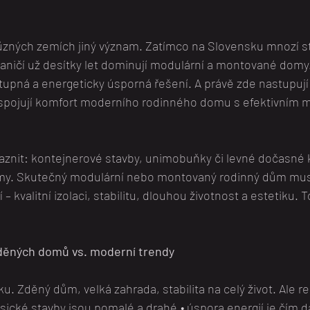
ůzných zemích jiný význam. Zatímco na Slovensku mnozí st
ničí už desítky let dominují modulární a montované domy.
ostupná a energeticky úsporná řešení. A právě zde nastupují
spojují komfort moderního rodinného domu s efektivním 
raznit: kontejnerové stavby, unimobuňky či levné dočasné
my. Skutečný modulární nebo montovaný rodinný dům mus
 kvalitní izolaci, stabilitu, dlouhou životnost a estetiku. T
zděných domů vs. moderní trendy
iku. Zděný dům, velká zahrada, stabilita na celý život. Ale re
sické stavby jsou pomalé a drahé,• úspora energií je čím dál