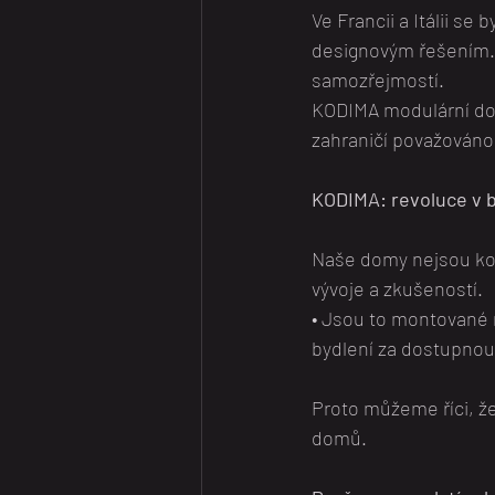
Ve Francii a Itálii se
designovým řešením. V
samozřejmostí.
KODIMA modulární dom
zahraničí považováno
KODIMA: revoluce v b
Naše domy nejsou ko
vývoje a zkušeností.
• Jsou to montované 
bydlení za dostupnou 
Proto můžeme říci, ž
domů.