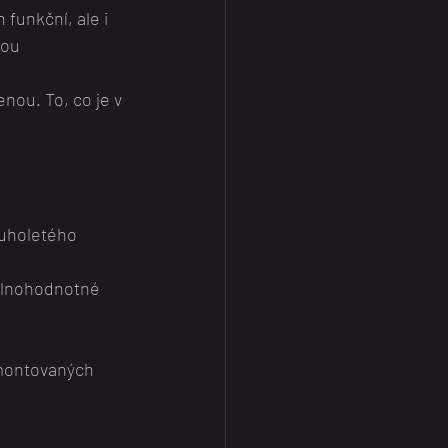
funkční, ale i 
sou 
ou. To, co je v 
uholetého 
plnohodnotné 
.
 montovaných 