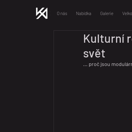
O nás
Nabídka
Galerie
Velk
Kulturní 
svět
... proč jsou modul