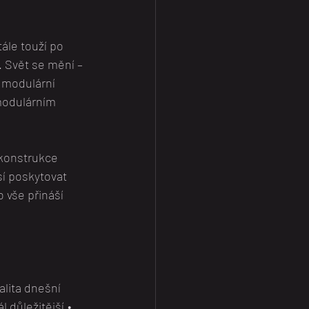
ále touží po 
 Svět se mění – 
 modulární 
modulárním 
 konstrukce 
í poskytovat 
o vše přináší 
alita dnešní 
 důležitější,• 