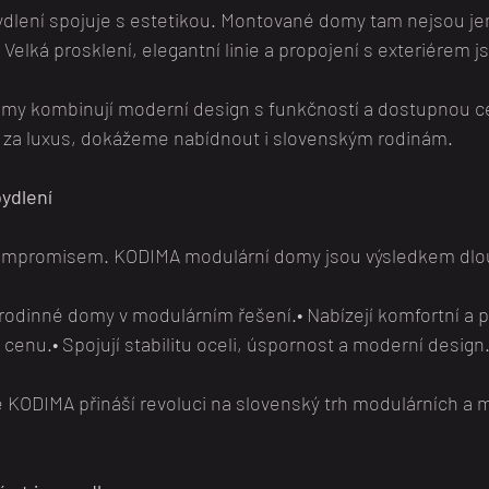
 bydlení spojuje s estetikou. Montované domy tam nejsou jen 
elká prosklení, elegantní linie a propojení s exteriérem j
y kombinují moderní design s funkčností a dostupnou cen
 za luxus, dokážeme nabídnout i slovenským rodinám.
ydlení
mpromisem. KODIMA modulární domy jsou výsledkem dlo
rodinné domy v modulárním řešení.• Nabízejí komfortní a 
cenu.• Spojují stabilitu oceli, úspornost a moderní design
e KODIMA přináší revoluci na slovenský trh modulárních a