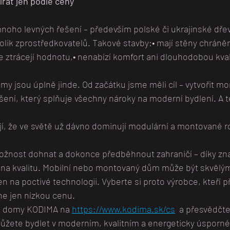
írat jen podle ceny
noho levných řešení – především polské či ukrajinské dřev
olik zprostředkovatelů. Takové stavby:• mají stěny chráněn
le ztrácejí hodnotu,• nenabízí komfort ani dlouhodobou kval
 jsou úplně jinde. Od začátku jsme měli cíl – vytvořit mo
ní, který splňuje všechny nároky na moderní bydlení. A te
ují, že ve světě už dávno dominují modulární a montované 
ožnost dohnat a dokonce předběhnout zahraničí – díky z
t na kvalitu. Mobilní nebo montovaný dům může být skvělý
n na poctivé technologii. Vyberte si proto výrobce, kteří při
 ne jen nízkou cenu.
í domy KODIMA na 
https://www.kodima.sk/cs
  a přesvědčte
můžete bydlet v moderním, kvalitním a energeticky úspor