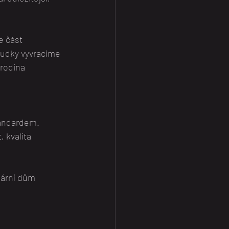
 část 
sudky vyvracíme 
rodina 
tandardem.
 kvalita 
lární dům 