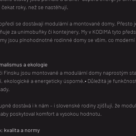
 čekat roky, než se nastěhují.
předí se dostávají modulární a montované domy. Přesto je
ěňuje za unimobuňky či kontejnery. My v KODIMA tyto před
my jsou plnohodnotné rodinné domy se vším, co moderní 
malismus a ekologie
či Finsku jsou montované a modulární domy naprostým s
, ekologické a energeticky úsporné.• Důležitá je funkčnost,
lady.
tupně dostává i k nám – i slovenské rodiny zjišťují, že modu
 aby poskytoval komfort a vysokou hodnotu.
 kvalita a normy