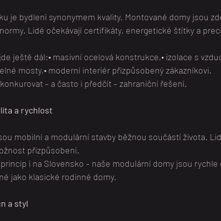
 je bydlení synonymem kvality. Montované domy jsou zde 
ormy. Lidé očekávají certifikáty, energetické štítky a prec
e ještě dál:• masivní ocelová konstrukce,• izolace s vzd
elné mosty,• moderní interiér přizpůsobený zákazníkovi.
nkurovat – a často i předčít – zahraniční řešení.
lita a rychlost
ou mobilní a modulární stavby běžnou součástí života. Lid
možnost přizpůsobení.
 princip i na Slovensko – naše modulární domy jsou rychle
evné jako klasické rodinné domy.
n a styl