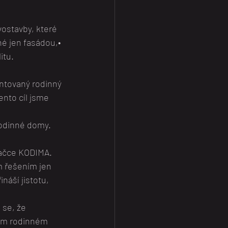
ostavby, které 
é jen fasádou,• 
itu.
ntovaný rodinný 
nto cíl jsme 
rodinné domy.
načce KODIMA.
m řešením jen 
náší jistotu, 
 se, že 
ném rodinném 