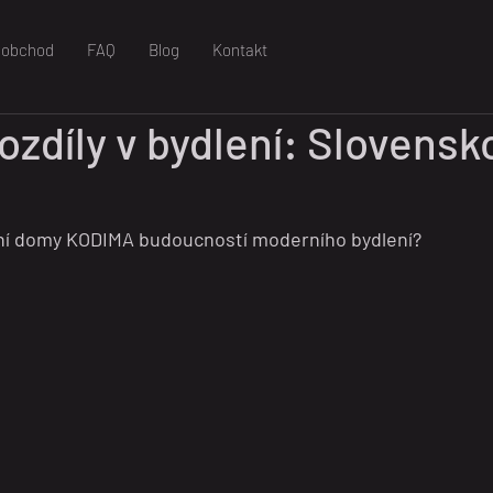
oobchod
FAQ
Blog
Kontakt
rozdíly v bydlení: Slovensk
ární domy KODIMA budoucností moderního bydlení?