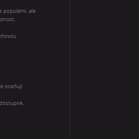
populární, ale 
iznost.
uchovou 
é oceňují 
 dostupné, 