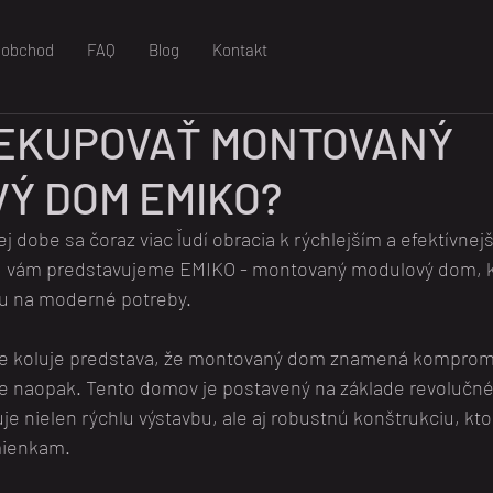
oobchod
FAQ
Blog
Kontakt
EKUPOVAŤ MONTOVANÝ
Ý DOM EMIKO?
 dobe sa čoraz viac ľudí obracia k rýchlejším a efektívn
u vám predstavujeme EMIKO - montovaný modulový dom, kt
u na moderné potreby.
 koluje predstava, že montovaný dom znamená kompromis 
ve naopak. Tento domov je postavený na základe revoluč
je nielen rýchlu výstavbu, ale aj robustnú konštrukciu, kto
mienkam.