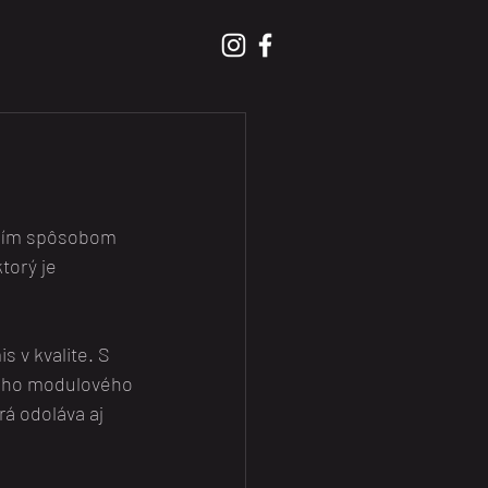
ejším spôsobom 
orý je 
v kvalite. S 
ného modulového 
rá odoláva aj 