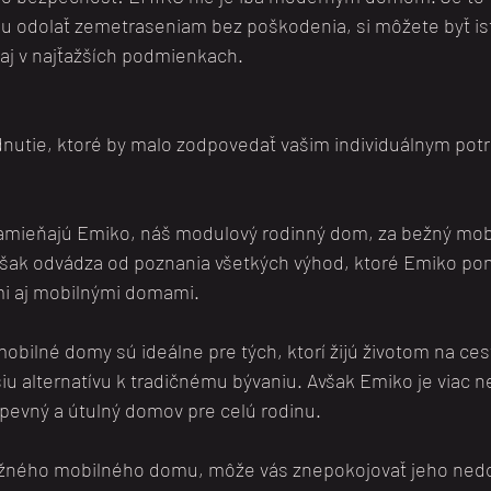
 odolať zemetraseniam bez poškodenia, si môžete byť ist
aj v najťažších podmienkach.
nutie, ktoré by malo zodpovedať vašim individuálnym pot
 zamieňajú Emiko, náš modulový rodinný dom, za bežný mob
však odvádza od poznania všetkých výhod, ktoré Emiko pon
mi aj mobilnými domami.
mobilné domy sú ideálne pre tých, ktorí žijú životom na ces
 alternatívu k tradičnému bývaniu. Avšak Emiko je viac ne
 pevný a útulný domov pre celú rodinu.
ežného mobilného domu, môže vás znepokojovať jeho ned