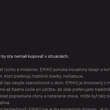
y ste nemali kupovať v situáciách: 
ť rýchlo a moderne: EMIKO ponúka inovatívny dizajn a kom
, ktorí preferujú tradičné stavby, nežiaduce.
ť čas navyše starostlivosti o dom: EMIKO je zhotovený z ma
e až žiadne úsilie pri údržbe. Ak však preferujete tradičné
íklad popraskané steny a natieranie dreva, môže byť táto 
žlivá.
 o bezpečnosť: EMIKO nie je iba moderným domom. Je to 