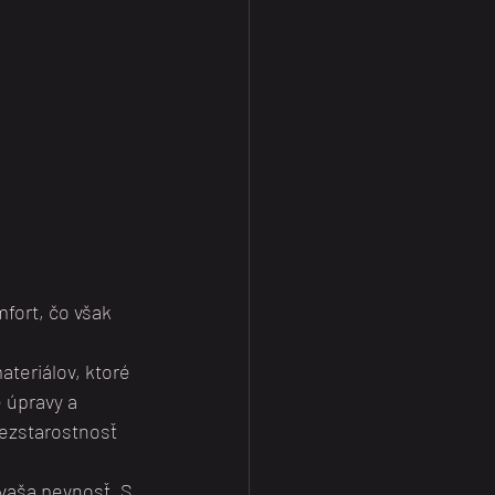
fort, čo však 
teriálov, ktoré 
 úpravy a 
bezstarostnosť 
vaša pevnosť. S 