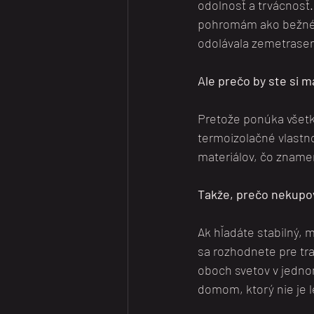
odolnosť a trvácnosť.
pohromám ako bežné 
odolávala zemetrasen
Ale prečo by ste si 
Pretože ponúka všet
termoizolačné vlastn
materiálov, čo zname
Takže, prečo nekupo
Ak hľadáte stabilný,
sa rozhodnete pre tr
oboch svetov v jednom
domom, ktorý nie je l