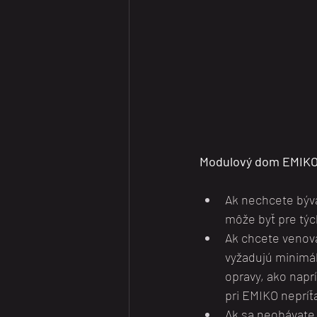
Modulový dom EMIKO b
Ak nechcete býva
môže byť pre tých
Ak chcete venova
vyžadujú minimáln
opravy, ako napr
pri EMIKO nepríťa
Ak sa neobávate