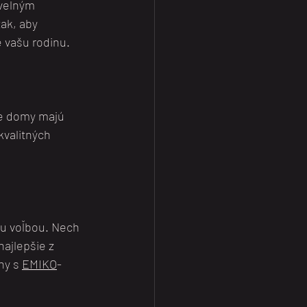
ivelným 
ak, aby 
 vašu rodinu.
e domy majú 
valitných 
ou voľbou. Nech 
ajlepšie z 
ny s 
EMIKO
- 