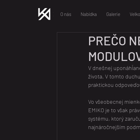
O nás
Nabídka
Galerie
Velk
PREČO N
MODULOV
V dnešnej uponáhľanej
života. V tomto duch
praktickou odpoveďo
Vo všeobecnej mienke
EMIKO je to však prá
systému, ktorý zaruču
najnáročnejším pod