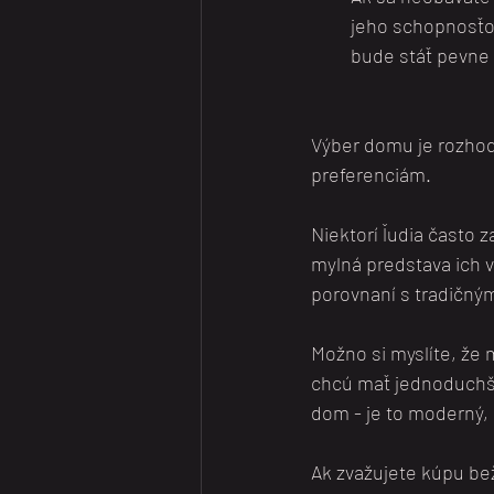
jeho schopnosťou
bude stáť pevne 
Výber domu je rozhod
preferenciám.
Niektorí ľudia často
mylná predstava ich 
porovnaní s tradičný
Možno si myslíte, že 
chcú mať jednoduchšiu
dom - je to moderný,
Ak zvažujete kúpu b