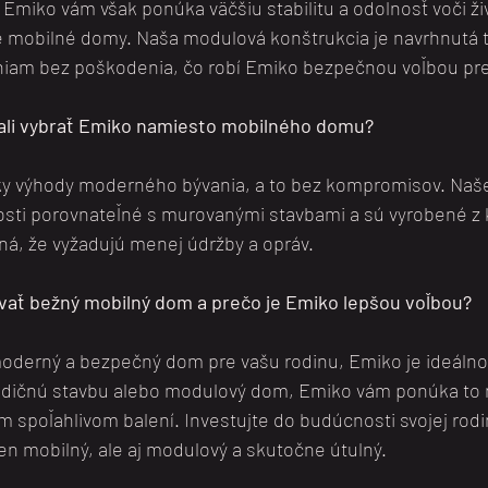
 Emiko vám však ponúka väčšiu stabilitu a odolnosť voči ž
mobilné domy. Naša modulová konštrukcia je navrhnutá t
iam bez poškodenia, čo robí Emiko bezpečnou voľbou pre
mali vybrať Emiko namiesto mobilného domu? 
ky výhody moderného bývania, a to bez kompromisov. Naš
osti porovnateľné s murovanými stavbami a sú vyrobené z k
ná, že vyžadujú menej údržby a opráv.
vať bežný mobilný dom a prečo je Emiko lepšou voľbou?
 moderný a bezpečný dom pre vašu rodinu, Emiko je ideáln
adičnú stavbu alebo modulový dom, Emiko vám ponúka to n
 spoľahlivom balení. Investujte do budúcnosti svojej rodi
en mobilný, ale aj modulový a skutočne útulný.