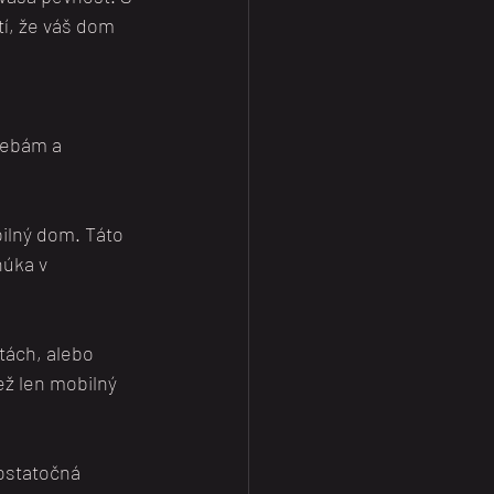
í, že váš dom 
rebám a 
ilný dom. Táto 
úka v 
tách, alebo 
ž len mobilný 
ostatočná 