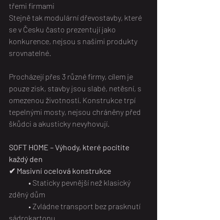
třemi firmami
Stejně tak modulární dřevostavby, které 
se v Česku často prezentují jako 
konkurence, nejsou s našimi produkty 
srovnatelné.
Procházejí přes 3 různé firmy, cílem je 
pouze zisk, stavby jsou slabé, netěsní, s 
omezenou životností. Konstrukce trpí 
tepelnými mosty, nejsou chráněny před 
škůdci a akusticky nevyhovují.
SOFT HOME – Výhody, které pocítíte 
každý den
✔ Masivní ocelová konstrukce
	•
 Staticky pevnější než klasický 
zděný dům
	• Zvládne transport bez prasknutí 
sádrokartonu