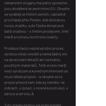
reklamními slogany má jedno společné: 
jsou dovážené ze zemí mimo EU. Obvykle 
se vyrábějí ve třetích zemích, následně 
procházejí přes Polsko, kde dostanou 
novou značku, a do Česka dorazí pod 
další značkou – s třetím prodejcem, třetí 
marží a nulovou kontrolou kvality.
Prodejce často nezná výrobní proces, 
výrobce nikdy neviděl a nemá žádný vliv 
na zpracování detailů ani na kvalitu 
použitých materiálů. Tolik vrstev marží 
mezi výrobcem a konečným klientem se 
musí někde projevit – a obvykle se to 
projeví přesně tam, kde by nemělo: ve 
stěnách, v izolaci, v nosné konstrukci, v 
záruce a servisu.&
Tyto stavby mohou na první pohled 