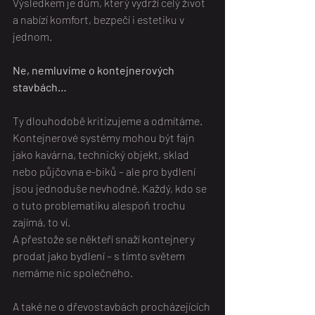
Výsledkem je dům, který vydrží celý život 
a nabízí komfort, bezpečí i estetiku v 
jednom.
Ne, nemluvíme o kontejnerových 
stavbách…       
Ty dlouhodobě kritizujeme a odmítáme. 
Kontejnerové systémy mohou být fajn 
jako kavárna, technický objekt, sklad 
nebo půjčovna e-biků – ale pro bydlení 
jsou jednoduše nevhodné. Každý, kdo se 
o tuto problematiku alespoň trochu 
zajímá, to ví.
A přestože se někteří snaží kontejnery 
prodat jako bydlení – s tímto světem 
nemáme nic společného.
A také ne o dřevostavbách procházejících 