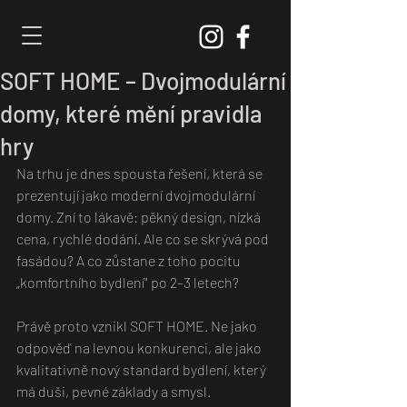
SOFT HOME – Dvojmodulární
domy, které mění pravidla
hry
Na trhu je dnes spousta řešení, která se 
prezentují jako moderní dvojmodulární 
domy. Zní to lákavě: pěkný design, nízká 
cena, rychlé dodání. Ale co se skrývá pod 
fasádou? A co zůstane z toho pocitu 
„komfortního bydlení" po 2–3 letech?
Právě proto vznikl SOFT HOME. Ne jako 
odpověď na levnou konkurenci, ale jako 
kvalitativně nový standard bydlení, který 
má duši, pevné základy a smysl.