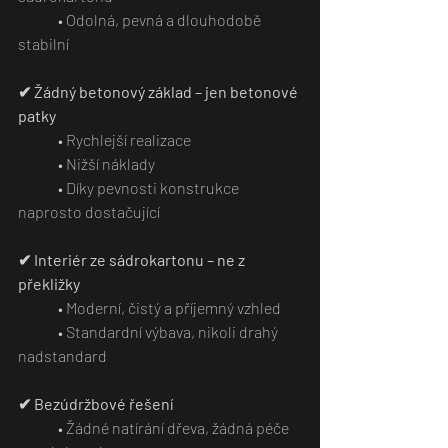
	• Odolná, pevná a dlouhodobě 
stabilní
✔ Žádný betonový základ – jen betonové 
patky
• Rychlejší realizace
	• Nižší náklady
	• Díky pevnosti konstrukce 
naprosto dostačující
✔ Interiér ze sádrokartonu – ne z 
překližky
• Moderní, čistý a příjemný vzhled
	• Standardní výbava, nikoli drahý 
nadstandard
✔ Bezúdržbové řešení
• Žádné natírání dřeva, žádná péče 