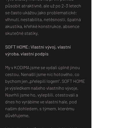
působit atraktivně, ale už po 2–3 letech 
se často ukážou jako problematické: 
vlhnutí, nestabilita, netěsnosti, špatná 
akustika, křehké konstrukce, absence 
skutečné statiky.
SOFT HOME: Vlastní vývoj, vlastní 
výroba, vlastní podpis
My v KODIMA jsme se vydali úplně jinou 
cestou. Nenašli jsme nic hotového, co 
bychom jen „přelepili logem“. SOFT HOME 
je výsledkem našeho vlastního vývoje. 
Navrhli jsme ho, vylepšili, otestovali a 
dnes ho vyrábíme ve vlastní hale, pod 
naším dohledem, s týmem, kterému 
důvěřujeme.