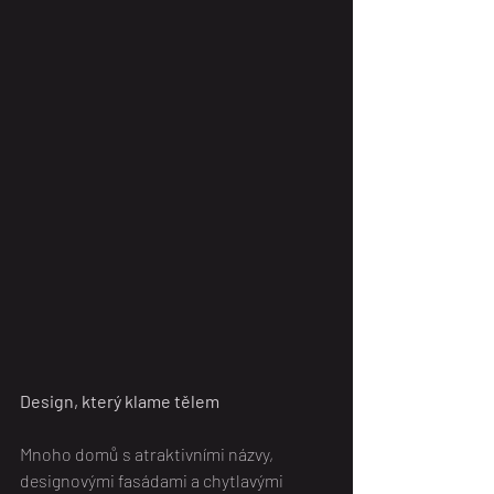
Design, který klame tělem
Mnoho domů s atraktivními názvy, 
designovými fasádami a chytlavými 