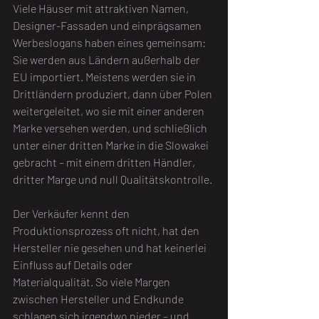
Viele Häuser mit attraktiven Namen, 
Designer-Fassaden und einprägsamen 
Werbeslogans haben eines gemeinsam: 
Sie werden aus Ländern außerhalb der 
EU importiert. Meistens werden sie in 
Drittländern produziert, dann über Polen 
weitergeleitet, wo sie mit einer anderen 
Marke versehen werden, und schließlich 
unter einer dritten Marke in die Slowakei 
gebracht – mit einem dritten Händler, 
dritter Marge und null Qualitätskontrolle.
Der Verkäufer kennt den 
Produktionsprozess oft nicht, hat den 
Hersteller nie gesehen und hat keinerlei 
Einfluss auf Details oder 
Materialqualität. So viele Margen 
zwischen Hersteller und Endkunde 
schlagen sich irgendwo nieder – und 