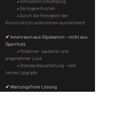
• Schnellere Umsetzung
	• Geringere Kosten
	• Durch die Festigkeit der 
Konstruktion vollkommen ausreichend
✔ Innenraum aus Gipskarton – nicht aus 
Sperrholz
• Moderner, sauberer und 
angenehmer Look
	• Standardausstattung – kein 
teures Upgrade
✔ Wartungsfreie Lösung
• Kein Holzstreichen, keine Pflege 
nach ein paar Jahren
	• Langzeitschutz vor Feuchtigkeit, 
Nagetieren und Wetter
✔ Echter Wert, nicht nur 