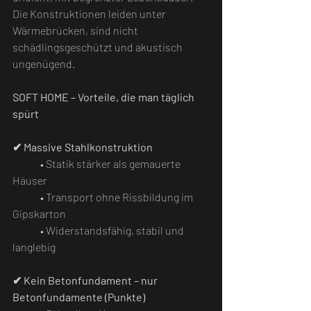
Die Konstruktionen leiden unter 
Wärmebrücken, sind nicht 
schädlingsgeschützt und akustisch 
ungenügend.
SOFT HOME – Vorteile, die man täglich 
spürt
✔ Massive Stahlkonstruktion
• Statik stärker als gemauerte 
Häuser
	• Transport ohne Rissbildung im 
Gipskarton
	• Widerstandsfähig, stabil und 
langlebig
✔ Kein Betonfundament – nur 
Betonfundamente (Punkte)