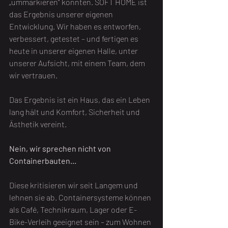
„ummarkieren“ konnten. SOFT HOME ist 
das Ergebnis unserer eigenen 
Entwicklung. Wir haben es entworfen, 
verbessert, getestet – und fertigen es 
heute in unserer eigenen Halle, unter 
unserer Aufsicht, mit einem Team, dem 
wir vertrauen.
Das Ergebnis ist ein Haus, das ein Leben 
lang hält und Komfort, Sicherheit und 
Ästhetik vereint.
Nein, wir sprechen nicht von 
Containerbauten...
Diese kritisieren wir seit Langem und 
lehnen sie ab. Containersysteme können 
als Café, Technikraum, Lager oder E-
Bike-Verleih geeignet sein – zum Wohnen 