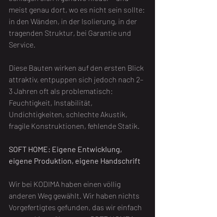
meist genau dort, wo es nicht sein sollte: 
in den Wänden, in der Isolierung, in der 
tragenden Struktur, bei Garantie und 
Service.
Diese Bauten wirken auf den ersten Blick 
attraktiv, entpuppen sich jedoch nach 2–
3 Jahren oft als problematisch: 
Feuchtigkeit, Instabilität, 
Undichtigkeiten, schlechte Akustik, 
fragile Konstruktionen, fehlende Statik.
SOFT HOME: Eigene Entwicklung, 
eigene Produktion, eigene Handschrift
Wir bei KODIMA haben einen völlig 
anderen Weg gewählt. Wir haben nichts 
Vorgefertigtes gefunden, das wir einfach 