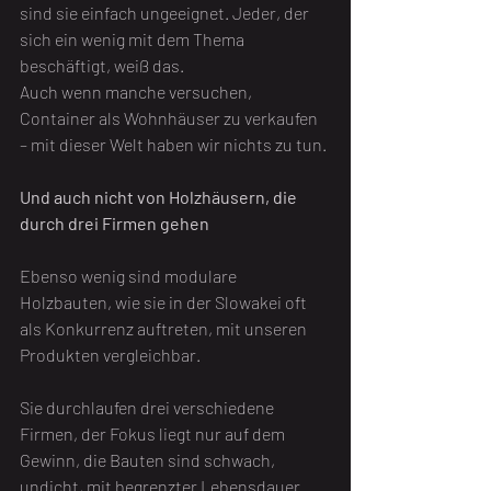
sind sie einfach ungeeignet. Jeder, der 
sich ein wenig mit dem Thema 
beschäftigt, weiß das.
Auch wenn manche versuchen, 
Container als Wohnhäuser zu verkaufen 
– mit dieser Welt haben wir nichts zu tun.
Und auch nicht von Holzhäusern, die 
durch drei Firmen gehen
Ebenso wenig sind modulare 
Holzbauten, wie sie in der Slowakei oft 
als Konkurrenz auftreten, mit unseren 
Produkten vergleichbar.
Sie durchlaufen drei verschiedene 
Firmen, der Fokus liegt nur auf dem 
Gewinn, die Bauten sind schwach, 
undicht, mit begrenzter Lebensdauer. 