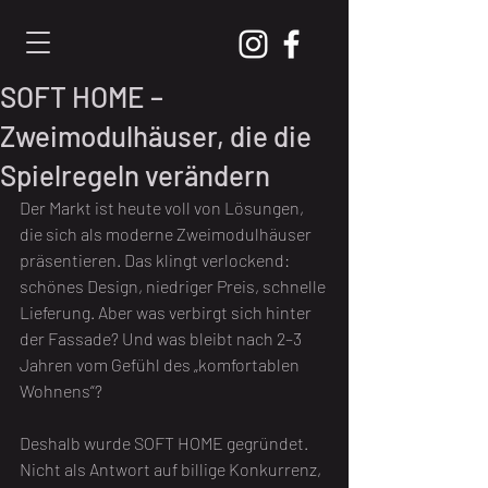
SOFT HOME –
Zweimodulhäuser, die die
Spielregeln verändern
Der Markt ist heute voll von Lösungen, 
die sich als moderne Zweimodulhäuser 
präsentieren. Das klingt verlockend: 
schönes Design, niedriger Preis, schnelle 
Lieferung. Aber was verbirgt sich hinter 
der Fassade? Und was bleibt nach 2–3 
Jahren vom Gefühl des „komfortablen 
Wohnens“?
Deshalb wurde SOFT HOME gegründet. 
Nicht als Antwort auf billige Konkurrenz, 