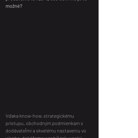
možné?
Vďaka know-how, strategickému 
prístupu, obchodným podmienkam s 
dodávateľmi a skvelému nastaveniu vo 
výrobe, dokážeme vyrobiť tak vysoký 