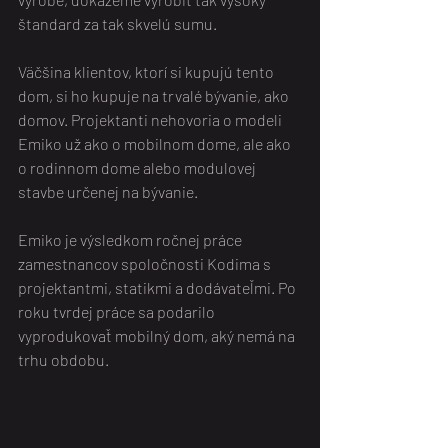
štandard za tak skvelú sumu.
Väčšina klientov, ktorí si kupujú tento 
dom, si ho kupuje na trvalé bývanie, ako 
domov. Projektanti nehovoria o modeli 
Emiko už ako o mobilnom dome, ale ako 
o rodinnom dome alebo modulovej 
stavbe určenej na bývanie.
Emiko je výsledkom ročnej práce 
zamestnancov spoločnosti Kodima s 
projektantmi, statikmi a dodávateľmi. Po 
roku tvrdej práce sa podarilo 
vyprodukovať mobilný dom, aký nemá na 
trhu obdobu.