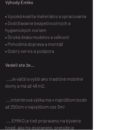
Výhody Emiko
• Vysoká kvalita materiálov a spracovania
• Dodržiavanie bezpečnostných a 
hygienických noriem
• Široká škála modelov a veľkostí
• Pohodlná doprava a montáž
• Dobrý servis a podpora
Vedeli ste že...
 ....Je väčší a vyšší ako tradičné mobilné 
domy a má až 48 m2.
 ....interiérová výška ma v najnižšom bode 
až 250cm v najvyššom cez 3m!
 .... EMIKO je tiež pripravený na bývanie 
hneď, ako ho dostanete, pretože je 