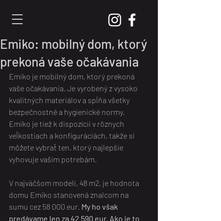
Emiko: mobilný dom, ktorý
prekoná vaše očakávania
Emiko je mobilný dom, ktorý prekoná 
vaše očakávania. Je vyrobený z vysoko 
kvalitných materiálov a spĺňa všetky 
bezpečnostné a hygienické normy. 
Emiko je tiež k dispozícii v rôznych 
veľkostiach a konfiguráciách, takže si 
môžete vybrať ten, ktorý najlepšie 
vyhovuje vašim potrebám.
V najväčšom modeli, 48 m2, je hodnota 
domu Emiko stanovená znalcom na 
sumu cez 58 000 eur. 
My ho však 
predávame len za 42 590 eur. Ako je to 